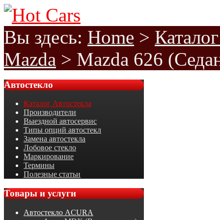
Вы здесь:
Home
>
Каталог
Mazda
>
Mazda 626 (Седан
Автостекло
Каталог Автостекла
Производители
Выездной автосервис
Типы опций автостекл
Замена автостекла
Лобовое стекло
Маркирование
Термины
Полезные статьи
Товары
и услуги
Автостекло ACURA