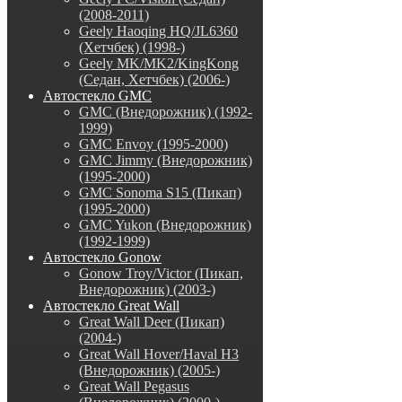
(2008-2011)
Geely Haoqing HQ/JL6360
(Хетчбек) (1998-)
Geely MK/MK2/KingKong
(Седан, Хетчбек) (2006-)
Автостекло GMC
GMC (Внедорожник) (1992-
1999)
GMC Envoy (1995-2000)
GMC Jimmy (Внедорожник)
(1995-2000)
GMC Sonoma S15 (Пикап)
(1995-2000)
GMC Yukon (Внедорожник)
(1992-1999)
Автостекло Gonow
Gonow Troy/Victor (Пикап,
Внедорожник) (2003-)
Автостекло Great Wall
Great Wall Deer (Пикап)
(2004-)
Great Wall Hover/Haval H3
(Внедорожник) (2005-)
Great Wall Pegasus