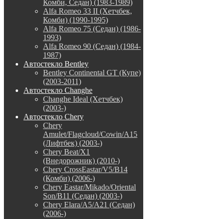
Комби, Седан) (1983-1989)
Alfa Romeo 33 II (Хетчбек,
Комби) (1990-1995)
Alfa Romeo 75 (Седан) (1986-
1993)
Alfa Romeo 90 (Седан) (1984-
1987)
Автостекло Bentley
Bentley Continental GT (Купе)
(2003-2011)
Автостекло Changhe
Changhe Ideal (Хетчбек)
(2003-)
Автостекло Chery
Chery
Amulet/Flagcloud/Cowin/A15
(Лифтбек) (2003-)
Chery Beat/X1
(Внедорожник) (2010-)
Chery CrossEastar/V5/B14
(Комби) (2006-)
Chery Eastar/Mikado/Oriental
Son/B11 (Седан) (2003-)
Chery Elara/A5/A21 (Седан)
(2006-)