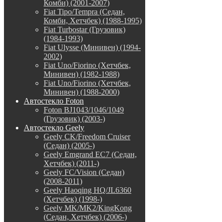
Комби) (2001-2007)
Fiat Tipo/Tempra (Седан,
Комби, Хетчбек) (1988-1995)
Fiat Turbostar (Грузовик)
(1984-1993)
Fiat Ulysse (Минивен) (1994-
2002)
Fiat Uno/Fiorino (Хетчбек,
Минивен) (1982-1988)
Fiat Uno/Fiorino (Хетчбек,
Минивен) (1988-2000)
Автостекло Foton
Foton BJ1043/1046/1049
(Грузовик) (2003-)
Автостекло Geely
Geely CK/Freedom Cruiser
(Седан) (2005-)
Geely Emgrand EC7 (Седан,
Хетчбек) (2011-)
Geely FC/Vision (Седан)
(2008-2011)
Geely Haoqing HQ/JL6360
(Хетчбек) (1998-)
Geely MK/MK2/KingKong
(Седан, Хетчбек) (2006-)