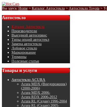
Вы здесь:
Home
>
Каталог Автостекла
>
Автостекло Toyota
>
To
Автостекло
Каталог Автостекла
Производители
Выездной автосервис
Типы опций автостекл
Замена автостекла
Лобовое стекло
Маркирование
Термины
Полезные статьи
Товары
и услуги
Автостекло ACURA
Acura MDX (Внедорожник)
(2000-2006)
Acura MDX 2006-
Acura RDX 2006-2012
Acura RL (Седан) 1996-2004
Acura RL (Седан) 2005-