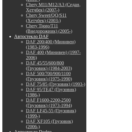
Chery M11/M12/A3 (Седан,
Хетчбек) (2007-)
Chery Sweet/QQ/S11
(Хетчбек) (2003-)
Chery Tiggo/T11
(Внедорожник) (2005-)
Автостекло DAF
DAF 200/400 (Минивен)
(1983-1996)
DAF 400 (Минивен) (1997-
2006)
DAF 45/55/600/800
(Грузовик) (1984-2003)
DAF 500/700/900/1100
(Грузовик) (1975-1990)
DAF 75/85 (Грузовик) (1993-)
DAF 95/TE47 (Грузовик)
(1986-)
DAF F1600-2200-2500
(Грузовик) (1973-1994)
DAF LF45-55 (Грузовик)
(1999-)
DAF XF105 (Грузовик)
(2006-)
Автостекло Dodge