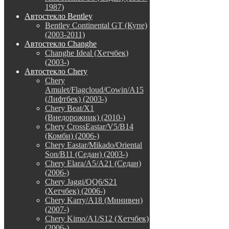
1987)
Автостекло Bentley
Bentley Continental GT (Купе)
(2003-2011)
Автостекло Changhe
Changhe Ideal (Хетчбек)
(2003-)
Автостекло Chery
Chery
Amulet/Flagcloud/Cowin/A15
(Лифтбек) (2003-)
Chery Beat/X1
(Внедорожник) (2010-)
Chery CrossEastar/V5/B14
(Комби) (2006-)
Chery Eastar/Mikado/Oriental
Son/B11 (Седан) (2003-)
Chery Elara/A5/A21 (Седан)
(2006-)
Chery Jaggi/QQ6/S21
(Хетчбек) (2006-)
Chery Karry/A18 (Минивен)
(2007-)
Chery Kimo/A1/S12 (Хетчбек)
(2006-)