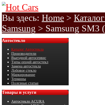
Вы здесь:
Home
>
Каталог
Samsung
>
Samsung SM3 (
Автостекло
Каталог Автостекла
Производители
Выездной автосервис
Типы опций автостекл
Замена автостекла
Лобовое стекло
Маркирование
Термины
Полезные статьи
Товары
и услуги
Автостекло ACURA