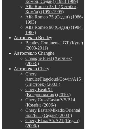
Комби, Седан) (1983-1989)
Alfa Romeo 33 II (Хетчбек,
Комби) (1990-1995)
Alfa Romeo 75 (Седан) (1986-
1993)
Alfa Romeo 90 (Седан) (1984-
1987)
Автостекло Bentley
Bentley Continental GT (Купе)
(2003-2011)
Автостекло Changhe
Changhe Ideal (Хетчбек)
(2003-)
Автостекло Chery
Chery
Amulet/Flagcloud/Cowin/A15
(Лифтбек) (2003-)
Chery Beat/X1
(Внедорожник) (2010-)
Chery CrossEastar/V5/B14
(Комби) (2006-)
Chery Eastar/Mikado/Oriental
Son/B11 (Седан) (2003-)
Chery Elara/A5/A21 (Седан)
(2006-)