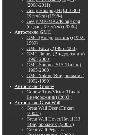
(2008-2011)
Geely Haoqing HQ/JL6360
(Хетчбек) (1998-)
Geely MK/MK2/KingKong
(Седан, Хетчбек) (2006-)
Автостекло GMC
GMC (Внедорожник) (1992-
1999)
GMC Envoy (1995-2000)
GMC Jimmy (Внедорожник)
(1995-2000)
GMC Sonoma S15 (Пикап)
(1995-2000)
GMC Yukon (Внедорожник)
(1992-1999)
Автостекло Gonow
Gonow Troy/Victor (Пикап,
Внедорожник) (2003-)
Автостекло Great Wall
Great Wall Deer (Пикап)
(2004-)
Great Wall Hover/Haval H3
(Внедорожник) (2005-)
Great Wall Pegasus