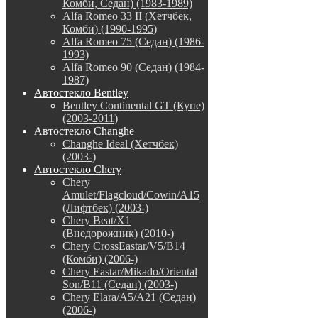
Комби, Седан) (1983-1989)
Alfa Romeo 33 II (Хетчбек,
Комби) (1990-1995)
Alfa Romeo 75 (Седан) (1986-
1993)
Alfa Romeo 90 (Седан) (1984-
1987)
Автостекло Bentley
Bentley Continental GT (Купе)
(2003-2011)
Автостекло Changhe
Changhe Ideal (Хетчбек)
(2003-)
Автостекло Chery
Chery
Amulet/Flagcloud/Cowin/A15
(Лифтбек) (2003-)
Chery Beat/X1
(Внедорожник) (2010-)
Chery CrossEastar/V5/B14
(Комби) (2006-)
Chery Eastar/Mikado/Oriental
Son/B11 (Седан) (2003-)
Chery Elara/A5/A21 (Седан)
(2006-)