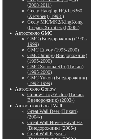
(2008-2011)
Geely Haoqing HQ/JL6360
(Хетчбек) (1998-)
Geely MK/MK2/KingKong
(Седан, Хетчбек) (2006-)
Автостекло GMC
GMC (Внедорожник) (1992-
1999)
GMC Envoy (1995-2000)
GMC Jimmy (Внедорожник)
(1995-2000)
GMC Sonoma S15 (Пикап)
(1995-2000)
GMC Yukon (Внедорожник)
(1992-1999)
Автостекло Gonow
Gonow Troy/Victor (Пикап,
Внедорожник) (2003-)
Автостекло Great Wall
Great Wall Deer (Пикап)
(2004-)
Great Wall Hover/Haval H3
(Внедорожник) (2005-)
Great Wall Pegasus