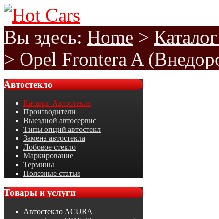
Вы здесь:
Home
>
Каталог
>
Opel Frontera A (Внедо
Автостекло
Каталог Автостекла
Производители
Выездной автосервис
Типы опций автостекл
Замена автостекла
Лобовое стекло
Маркирование
Термины
Полезные статьи
Товары
и услуги
Автостекло ACURA