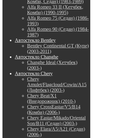
Комби, Седан) (1983-1989)
Alfa Romeo 33 II (Хетчбек,
Комби) (1990-1995)
Alfa Romeo 75 (Седан) (1986-
1993)
Alfa Romeo 90 (Седан) (1984-
1987)
Автостекло Bentley
Bentley Continental GT (Купе)
(2003-2011)
Автостекло Changhe
Changhe Ideal (Хетчбек)
(2003-)
Автостекло Chery
Chery
Amulet/Flagcloud/Cowin/A15
(Лифтбек) (2003-)
Chery Beat/X1
(Внедорожник) (2010-)
Chery CrossEastar/V5/B14
(Комби) (2006-)
Chery Eastar/Mikado/Oriental
Son/B11 (Седан) (2003-)
Chery Elara/A5/A21 (Седан)
(2006-)