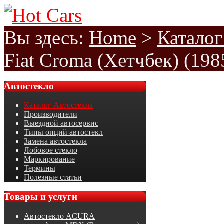
Вы здесь:
Home
>
Каталог
Fiat Croma (Хетчбек) (198
Автостекло
Каталог Автостекла
Производители
Выездной автосервис
Типы опций автостекл
Замена автостекла
Лобовое стекло
Маркирование
Термины
Полезные статьи
Товары
и услуги
Автостекло ACURA