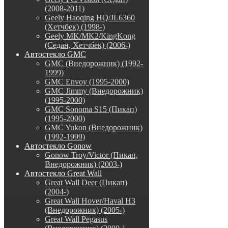
(2008-2011)
Geely Haoqing HQ/JL6360
(Хетчбек) (1998-)
Geely MK/MK2/KingKong
(Седан, Хетчбек) (2006-)
Автостекло GMC
GMC (Внедорожник) (1992-
1999)
GMC Envoy (1995-2000)
GMC Jimmy (Внедорожник)
(1995-2000)
GMC Sonoma S15 (Пикап)
(1995-2000)
GMC Yukon (Внедорожник)
(1992-1999)
Автостекло Gonow
Gonow Troy/Victor (Пикап,
Внедорожник) (2003-)
Автостекло Great Wall
Great Wall Deer (Пикап)
(2004-)
Great Wall Hover/Haval H3
(Внедорожник) (2005-)
Great Wall Pegasus