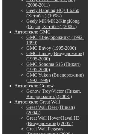
(2008-2011)
Geely Haoqing HQ/JL6360
(Хетчбек) (1998-)
Geely MK/MK2/KingKong
(Седан, Хетчбек) (2006-)
Автостекло GMC
GMC (Внедорожник) (1992-
1999)
GMC Envoy (1995-2000)
GMC Jimmy (Внедорожник)
(1995-2000)
GMC Sonoma S15 (Пикап)
(1995-2000)
GMC Yukon (Внедорожник)
(1992-1999)
Автостекло Gonow
Gonow Troy/Victor (Пикап,
Внедорожник) (2003-)
Автостекло Great Wall
Great Wall Deer (Пикап)
(2004-)
Great Wall Hover/Haval H3
(Внедорожник) (2005-)
Great Wall Pegasus