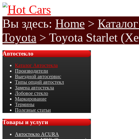
Вы здесь:
Home
>
Каталог
Toyota
>
Toyota Starlet (Х
Автостекло
Каталог Автостекла
Производители
Выездной автосервис
Типы опций автостекл
Замена автостекла
Лобовое стекло
Маркирование
Термины
Полезные статьи
Товары
и услуги
Автостекло ACURA