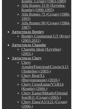
Комби, Седан) (1983-1989)
Alfa Romeo 33 II (Хетчбек,
Комби) (1990-1995)
Alfa Romeo 75 (Седан) (1986-
1993)
Alfa Romeo 90 (Седан) (1984-
1987)
Автостекло Bentley
Bentley Continental GT (Купе)
(2003-2011)
Автостекло Changhe
Changhe Ideal (Хетчбек)
(2003-)
Автостекло Chery
Chery
Amulet/Flagcloud/Cowin/A15
(Лифтбек) (2003-)
Chery Beat/X1
(Внедорожник) (2010-)
Chery CrossEastar/V5/B14
(Комби) (2006-)
Chery Eastar/Mikado/Oriental
Son/B11 (Седан) (2003-)
Chery Elara/A5/A21 (Седан)
(2006-)