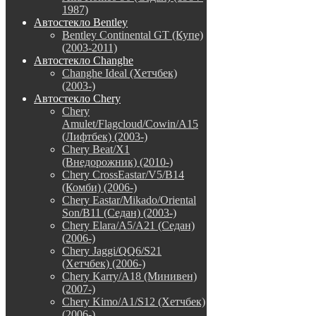
1987)
Автостекло Bentley
Bentley Continental GT (Купе)
(2003-2011)
Автостекло Changhe
Changhe Ideal (Хетчбек)
(2003-)
Автостекло Chery
Chery
Amulet/Flagcloud/Cowin/A15
(Лифтбек) (2003-)
Chery Beat/X1
(Внедорожник) (2010-)
Chery CrossEastar/V5/B14
(Комби) (2006-)
Chery Eastar/Mikado/Oriental
Son/B11 (Седан) (2003-)
Chery Elara/A5/A21 (Седан)
(2006-)
Chery Jaggi/QQ6/S21
(Хетчбек) (2006-)
Chery Karry/A18 (Минивен)
(2007-)
Chery Kimo/A1/S12 (Хетчбек)
(2006-)