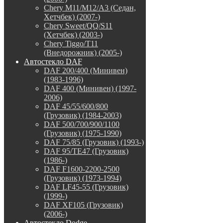
Chery M11/M12/A3 (Седан,
Хетчбек) (2007-)
Chery Sweet/QQ/S11
(Хетчбек) (2003-)
Chery Tiggo/T11
(Внедорожник) (2005-)
Автостекло DAF
DAF 200/400 (Минивен)
(1983-1996)
DAF 400 (Минивен) (1997-
2006)
DAF 45/55/600/800
(Грузовик) (1984-2003)
DAF 500/700/900/1100
(Грузовик) (1975-1990)
DAF 75/85 (Грузовик) (1993-)
DAF 95/TE47 (Грузовик)
(1986-)
DAF F1600-2200-2500
(Грузовик) (1973-1994)
DAF LF45-55 (Грузовик)
(1999-)
DAF XF105 (Грузовик)
(2006-)
Автостекло Dodge