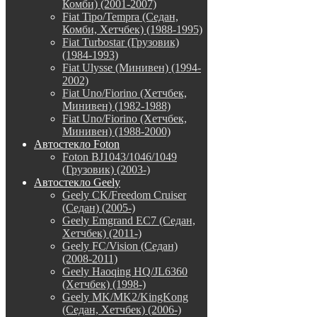
Комби) (2001-2007)
Fiat Tipo/Tempra (Седан,
Комби, Хетчбек) (1988-1995)
Fiat Turbostar (Грузовик)
(1984-1993)
Fiat Ulysse (Минивен) (1994-
2002)
Fiat Uno/Fiorino (Хетчбек,
Минивен) (1982-1988)
Fiat Uno/Fiorino (Хетчбек,
Минивен) (1988-2000)
Автостекло Foton
Foton BJ1043/1046/1049
(Грузовик) (2003-)
Автостекло Geely
Geely CK/Freedom Cruiser
(Седан) (2005-)
Geely Emgrand EC7 (Седан,
Хетчбек) (2011-)
Geely FC/Vision (Седан)
(2008-2011)
Geely Haoqing HQ/JL6360
(Хетчбек) (1998-)
Geely MK/MK2/KingKong
(Седан, Хетчбек) (2006-)