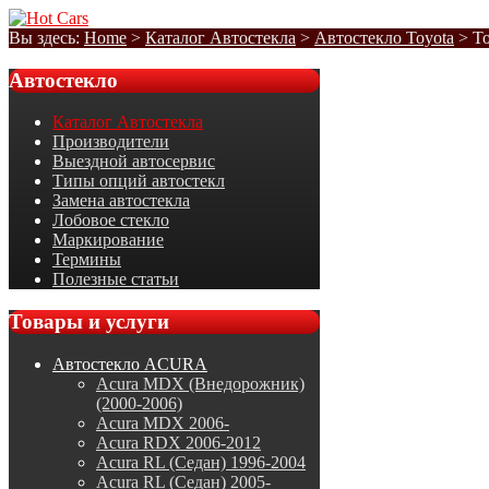
Вы здесь:
Home
>
Каталог Автостекла
>
Автостекло Toyota
>
To
Автостекло
Каталог Автостекла
Производители
Выездной автосервис
Типы опций автостекл
Замена автостекла
Лобовое стекло
Маркирование
Термины
Полезные статьи
Товары
и услуги
Автостекло ACURA
Acura MDX (Внедорожник)
(2000-2006)
Acura MDX 2006-
Acura RDX 2006-2012
Acura RL (Седан) 1996-2004
Acura RL (Седан) 2005-