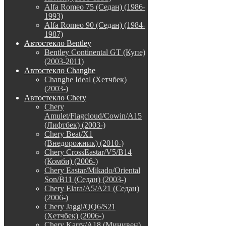
Alfa Romeo 75 (Седан) (1986-
1993)
Alfa Romeo 90 (Седан) (1984-
1987)
Автостекло Bentley
Bentley Continental GT (Купе)
(2003-2011)
Автостекло Changhe
Changhe Ideal (Хетчбек)
(2003-)
Автостекло Chery
Chery
Amulet/Flagcloud/Cowin/A15
(Лифтбек) (2003-)
Chery Beat/X1
(Внедорожник) (2010-)
Chery CrossEastar/V5/B14
(Комби) (2006-)
Chery Eastar/Mikado/Oriental
Son/B11 (Седан) (2003-)
Chery Elara/A5/A21 (Седан)
(2006-)
Chery Jaggi/QQ6/S21
(Хетчбек) (2006-)
Chery Karry/A18 (Минивен)