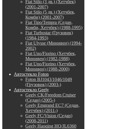
Fiat Stilo (3 дв.) (Хетчбек)
(2001-2007)
Fiat Stilo (5 дв.) (Хетчбек,
Комби) (2001-2007)
Fiat Tipo/Tempra (Седан,
Комби, Хетчбек) (1988-1995)
Fiat Turbostar (Грузовик)
(1984-1993)
Fiat Ulysse (Минивен) (1994-
2002)
Fiat Uno/Fiorino (Хетчбек,
Минивен) (1982-1988)
Fiat Uno/Fiorino (Хетчбек,
Минивен) (1988-2000)
Автостекло Foton
Foton BJ1043/1046/1049
(Грузовик) (2003-)
Автостекло Geely
Geely CK/Freedom Cruiser
(Седан) (2005-)
Geely Emgrand EC7 (Седан,
Хетчбек) (2011-)
Geely FC/Vision (Седан)
(2008-2011)
Geely Haoqing HQ/JL6360