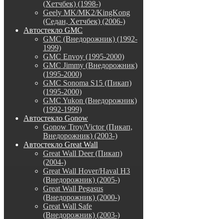
(Хетчбек) (1998-)
Geely MK/MK2/KingKong
(Седан, Хетчбек) (2006-)
Автостекло GMC
GMC (Внедорожник) (1992-
1999)
GMC Envoy (1995-2000)
GMC Jimmy (Внедорожник)
(1995-2000)
GMC Sonoma S15 (Пикап)
(1995-2000)
GMC Yukon (Внедорожник)
(1992-1999)
Автостекло Gonow
Gonow Troy/Victor (Пикап,
Внедорожник) (2003-)
Автостекло Great Wall
Great Wall Deer (Пикап)
(2004-)
Great Wall Hover/Haval H3
(Внедорожник) (2005-)
Great Wall Pegasus
(Внедорожник) (2000-)
Great Wall Safe
(Внедорожник) (2003-)