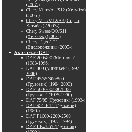
(2007-)
Chery Kimo/A1/S12 (Хетчбек)
(2006-)
Chery M11/M12/A3 (Седан,
Хетчбек) (2007-)
Chery Sweet/QQ/S11
(Хетчбек) (2003-)
Chery Tiggo/T11
(Внедорожник) (2005-)
Автостекло DAF
DAF 200/400 (Минивен)
(1983-1996)
DAF 400 (Минивен) (1997-
2006)
DAF 45/55/600/800
(Грузовик) (1984-2003)
DAF 500/700/900/1100
(Грузовик) (1975-1990)
DAF 75/85 (Грузовик) (1993-)
DAF 95/TE47 (Грузовик)
(1986-)
DAF F1600-2200-2500
(Грузовик) (1973-1994)
DAF LF45-55 (Грузовик)
(1999-)