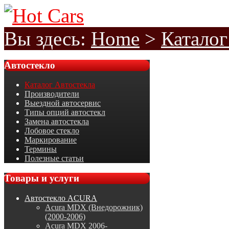
Вы здесь:
Home
>
Каталог
Автостекло
Каталог Автостекла
Производители
Выездной автосервис
Типы опций автостекл
Замена автостекла
Лобовое стекло
Маркирование
Термины
Полезные статьи
Товары
и услуги
Автостекло ACURA
Acura MDX (Внедорожник)
(2000-2006)
Acura MDX 2006-