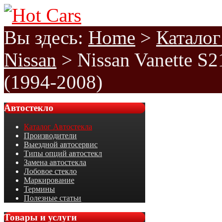
Вы здесь:
Home
>
Каталог
Nissan
>
Nissan Vanette S
(1994-2008)
Автостекло
Каталог Автостекла
Производители
Выездной автосервис
Типы опций автостекл
Замена автостекла
Лобовое стекло
Маркирование
Термины
Полезные статьи
Товары
и услуги