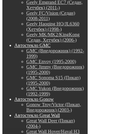
Geely Emgrand EC7 (Седан,
Хетчбек) (2011-)
Geely FC/Vision (Седан)
(2008-2011)
Geely Haoqing HQ/JL6360
(Хетчбек) (1998-)
Geely MK/MK2/KingKong
(Седан, Хетчбек) (2006-)
Автостекло GMC
GMC (Внедорожник) (1992-
1999)
GMC Envoy (1995-2000)
GMC Jimmy (Внедорожник)
(1995-2000)
GMC Sonoma S15 (Пикап)
(1995-2000)
GMC Yukon (Внедорожник)
(1992-1999)
Автостекло Gonow
Gonow Troy/Victor (Пикап,
Внедорожник) (2003-)
Автостекло Great Wall
Great Wall Deer (Пикап)
(2004-)
Great Wall Hover/Haval H3