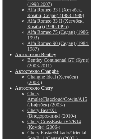
(1998-2007)
Alfa Romeo 33 I (Хетчбек,
Комби, Седан) (1983-1989)
Alfa Romeo 33 II (Хетчбек,
Комби) (1990-1995)
Alfa Romeo 75 (Седан) (1986-
1993)
Alfa Romeo 90 (Седан) (1984-
1987)
Автостекло Bentley
Bentley Continental GT (Купе)
(2003-2011)
Автостекло Changhe
Changhe Ideal (Хетчбек)
(2003-)
Автостекло Chery
Chery
Amulet/Flagcloud/Cowin/A15
(Лифтбек) (2003-)
Chery Beat/X1
(Внедорожник) (2010-)
Chery CrossEastar/V5/B14
(Комби) (2006-)
Chery Eastar/Mikado/Oriental
Son/B11 (Седан) (2003-)