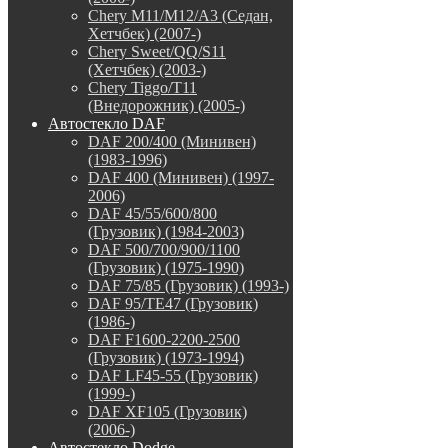
Chery M11/M12/A3 (Седан,
Хетчбек) (2007-)
Chery Sweet/QQ/S11
(Хетчбек) (2003-)
Chery Tiggo/T11
(Внедорожник) (2005-)
Автостекло DAF
DAF 200/400 (Минивен)
(1983-1996)
DAF 400 (Минивен) (1997-
2006)
DAF 45/55/600/800
(Грузовик) (1984-2003)
DAF 500/700/900/1100
(Грузовик) (1975-1990)
DAF 75/85 (Грузовик) (1993-)
DAF 95/TE47 (Грузовик)
(1986-)
DAF F1600-2200-2500
(Грузовик) (1973-1994)
DAF LF45-55 (Грузовик)
(1999-)
DAF XF105 (Грузовик)
(2006-)
Автостекло Dodge