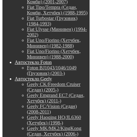
Комби) (2001-2007)
Fiat Tipo/Tempra (Седан,
Комби, Хетчбек) (1988-1995)
Fiat Turbostar (Грузовик)
(1984-1993)
Fiat Ulysse (Минивен) (1994-
2002)
Fiat Uno/Fiorino (Хетчбек,
Минивен) (1982-1988)
Fiat Uno/Fiorino (Хетчбек,
Минивен) (1988-2000)
Автостекло Foton
Foton BJ1043/1046/1049
(Грузовик) (2003-)
Автостекло Geely
Geely CK/Freedom Cruiser
(Седан) (2005-)
Geely Emgrand EC7 (Седан,
Хетчбек) (2011-)
Geely FC/Vision (Седан)
(2008-2011)
Geely Haoqing HQ/JL6360
(Хетчбек) (1998-)
Geely MK/MK2/KingKong
(Седан, Хетчбек) (2006-)