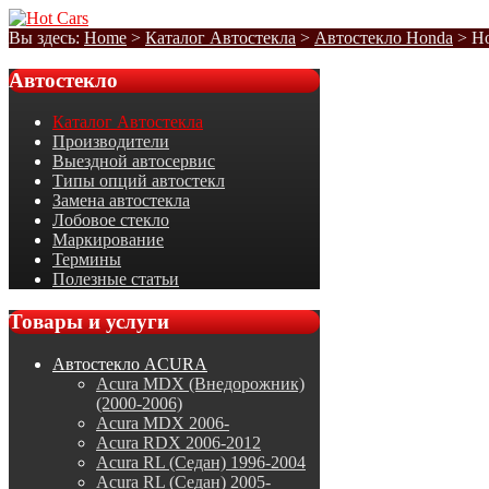
Вы здесь:
Home
>
Каталог Автостекла
>
Автостекло Honda
>
Ho
Автостекло
Каталог Автостекла
Производители
Выездной автосервис
Типы опций автостекл
Замена автостекла
Лобовое стекло
Маркирование
Термины
Полезные статьи
Товары
и услуги
Автостекло ACURA
Acura MDX (Внедорожник)
(2000-2006)
Acura MDX 2006-
Acura RDX 2006-2012
Acura RL (Седан) 1996-2004
Acura RL (Седан) 2005-