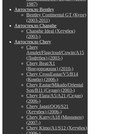
1987)
Автостекло Bentley
Bentley Continental GT (Купе)
(2003-2011)
Автостекло Changhe
Changhe Ideal (Хетчбек)
(2003-)
Автостекло Chery
Chery
Amulet/Flagcloud/Cowin/A15
(Лифтбек) (2003-)
Chery Beat/X1
(Внедорожник) (2010-)
Chery CrossEastar/V5/B14
(Комби) (2006-)
Chery Eastar/Mikado/Oriental
Son/B11 (Седан) (2003-)
Chery Elara/A5/A21 (Седан)
(2006-)
Chery Jaggi/QQ6/S21
(Хетчбек) (2006-)
Chery Karry/A18 (Минивен)
(2007-)
Chery Kimo/A1/S12 (Хетчбек)
(2006-)