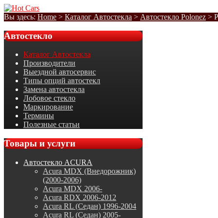
Вы здесь:
Home
>
Каталог Автостекла
>
Автостекло Polonez
>
P
Автостекло
Каталог Автостекла
Производители
Выездной автосервис
Типы опций автостекл
Замена автостекла
Лобовое стекло
Маркирование
Термины
Полезные статьи
Товары
и услуги
Автостекло ACURA
Acura MDX (Внедорожник)
(2000-2006)
Acura MDX 2006-
Acura RDX 2006-2012
Acura RL (Седан) 1996-2004
Acura RL (Седан) 2005-