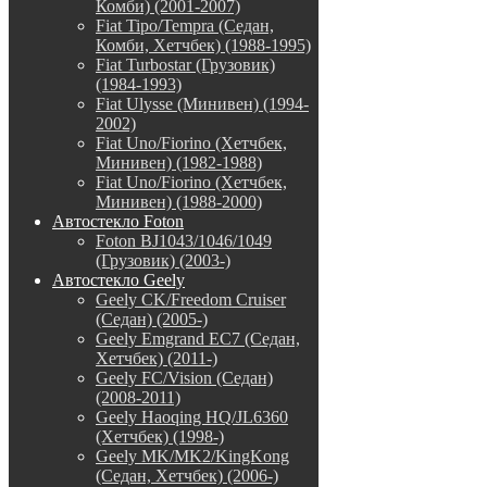
Комби) (2001-2007)
Fiat Tipo/Tempra (Седан,
Комби, Хетчбек) (1988-1995)
Fiat Turbostar (Грузовик)
(1984-1993)
Fiat Ulysse (Минивен) (1994-
2002)
Fiat Uno/Fiorino (Хетчбек,
Минивен) (1982-1988)
Fiat Uno/Fiorino (Хетчбек,
Минивен) (1988-2000)
Автостекло Foton
Foton BJ1043/1046/1049
(Грузовик) (2003-)
Автостекло Geely
Geely CK/Freedom Cruiser
(Седан) (2005-)
Geely Emgrand EC7 (Седан,
Хетчбек) (2011-)
Geely FC/Vision (Седан)
(2008-2011)
Geely Haoqing HQ/JL6360
(Хетчбек) (1998-)
Geely MK/MK2/KingKong
(Седан, Хетчбек) (2006-)