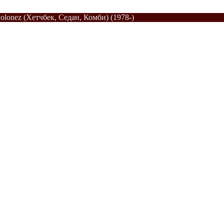
olonez (Хетчбек, Седан, Комби) (1978-)