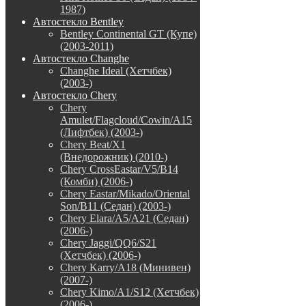
1987)
Автостекло Bentley
Bentley Continental GT (Купе)
(2003-2011)
Автостекло Changhe
Changhe Ideal (Хетчбек)
(2003-)
Автостекло Chery
Chery
Amulet/Flagcloud/Cowin/A15
(Лифтбек) (2003-)
Chery Beat/X1
(Внедорожник) (2010-)
Chery CrossEastar/V5/B14
(Комби) (2006-)
Chery Eastar/Mikado/Oriental
Son/B11 (Седан) (2003-)
Chery Elara/A5/A21 (Седан)
(2006-)
Chery Jaggi/QQ6/S21
(Хетчбек) (2006-)
Chery Karry/A18 (Минивен)
(2007-)
Chery Kimo/A1/S12 (Хетчбек)
(2006-)