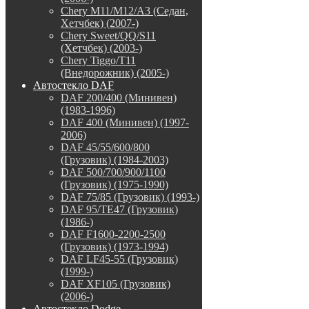
Chery M11/M12/A3 (Седан,
Хетчбек) (2007-)
Chery Sweet/QQ/S11
(Хетчбек) (2003-)
Chery Tiggo/T11
(Внедорожник) (2005-)
Автостекло DAF
DAF 200/400 (Минивен)
(1983-1996)
DAF 400 (Минивен) (1997-
2006)
DAF 45/55/600/800
(Грузовик) (1984-2003)
DAF 500/700/900/1100
(Грузовик) (1975-1990)
DAF 75/85 (Грузовик) (1993-)
DAF 95/TE47 (Грузовик)
(1986-)
DAF F1600-2200-2500
(Грузовик) (1973-1994)
DAF LF45-55 (Грузовик)
(1999-)
DAF XF105 (Грузовик)
(2006-)
Автостекло Dodge