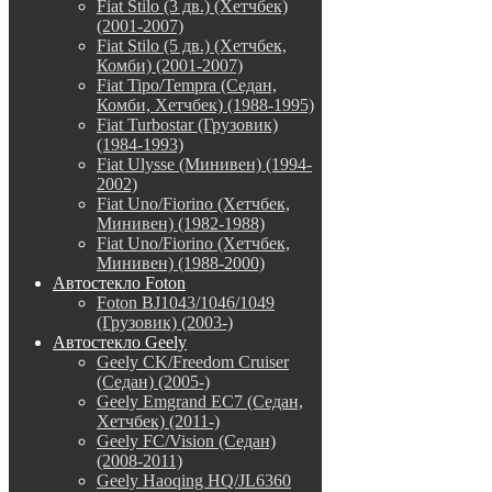
Fiat Stilo (3 дв.) (Хетчбек)
(2001-2007)
Fiat Stilo (5 дв.) (Хетчбек,
Комби) (2001-2007)
Fiat Tipo/Tempra (Седан,
Комби, Хетчбек) (1988-1995)
Fiat Turbostar (Грузовик)
(1984-1993)
Fiat Ulysse (Минивен) (1994-
2002)
Fiat Uno/Fiorino (Хетчбек,
Минивен) (1982-1988)
Fiat Uno/Fiorino (Хетчбек,
Минивен) (1988-2000)
Автостекло Foton
Foton BJ1043/1046/1049
(Грузовик) (2003-)
Автостекло Geely
Geely CK/Freedom Cruiser
(Седан) (2005-)
Geely Emgrand EC7 (Седан,
Хетчбек) (2011-)
Geely FC/Vision (Седан)
(2008-2011)
Geely Haoqing HQ/JL6360