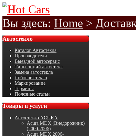
Вы здесь:
Home
>
Доставк
Автостекло
Каталог Автостекла
Производители
Выездной автосервис
Типы опций автостекл
Замена автостекла
Лобовое стекло
Маркирование
Термины
Полезные статьи
Товары
и услуги
Автостекло ACURA
Acura MDX (Внедорожник)
(2000-2006)
Acura MDX 2006-