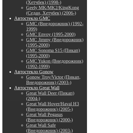
(Хетчбек) (1998-)
Geely MK/MK2/KingKong
(Седан, Хетчбек) (2006-)
Автостекло GMC
GMC (Внедорожник) (1992-
1999)
GMC Envoy (1995-2000)
GMC Jimmy (Внедорожник)
(1995-2000)
GMC Sonoma S15 (Пикап)
(1995-2000)
GMC Yukon (Внедорожник)
(1992-1999)
Автостекло Gonow
Gonow Troy/Victor (Пикап,
Внедорожник) (2003-)
Автостекло Great Wall
Great Wall Deer (Пикап)
(2004-)
Great Wall Hover/Haval H3
(Внедорожник) (2005-)
Great Wall Pegasus
(Внедорожник) (2000-)
Great Wall Safe
(Внедорожник) (2003-)