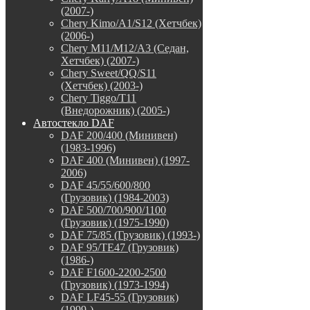
(2007-)
Chery Kimo/A1/S12 (Хетчбек)
(2006-)
Chery M11/M12/A3 (Седан,
Хетчбек) (2007-)
Chery Sweet/QQ/S11
(Хетчбек) (2003-)
Chery Tiggo/T11
(Внедорожник) (2005-)
Автостекло DAF
DAF 200/400 (Минивен)
(1983-1996)
DAF 400 (Минивен) (1997-
2006)
DAF 45/55/600/800
(Грузовик) (1984-2003)
DAF 500/700/900/1100
(Грузовик) (1975-1990)
DAF 75/85 (Грузовик) (1993-)
DAF 95/TE47 (Грузовик)
(1986-)
DAF F1600-2200-2500
(Грузовик) (1973-1994)
DAF LF45-55 (Грузовик)
(1999-)