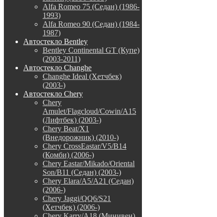
Alfa Romeo 75 (Седан) (1986-
1993)
Alfa Romeo 90 (Седан) (1984-
1987)
Автостекло Bentley
Bentley Continental GT (Купе)
(2003-2011)
Автостекло Changhe
Changhe Ideal (Хетчбек)
(2003-)
Автостекло Chery
Chery
Amulet/Flagcloud/Cowin/A15
(Лифтбек) (2003-)
Chery Beat/X1
(Внедорожник) (2010-)
Chery CrossEastar/V5/B14
(Комби) (2006-)
Chery Eastar/Mikado/Oriental
Son/B11 (Седан) (2003-)
Chery Elara/A5/A21 (Седан)
(2006-)
Chery Jaggi/QQ6/S21
(Хетчбек) (2006-)
Chery Karry/A18 (Минивен)