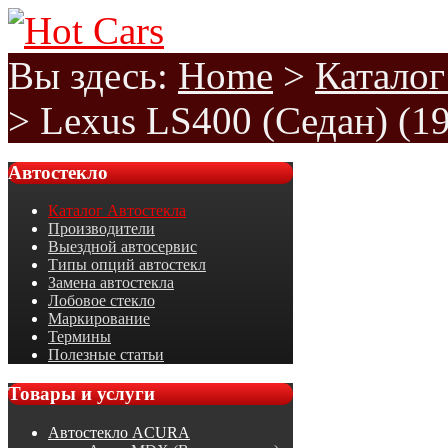
Вы здесь:
Home
>
Каталог
>
Lexus LS400 (Седан) (1
Автостекло
Каталог Автостекла
Производители
Выездной автосервис
Типы опций автостекл
Замена автостекла
Лобовое стекло
Маркирование
Термины
Полезные статьи
Товары
и услуги
Автостекло ACURA