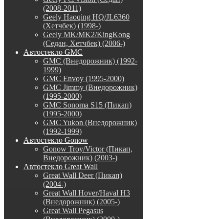
(2008-2011)
Geely Haoqing HQ/JL6360
(Хетчбек) (1998-)
Geely MK/MK2/KingKong
(Седан, Хетчбек) (2006-)
Автостекло GMC
GMC (Внедорожник) (1992-
1999)
GMC Envoy (1995-2000)
GMC Jimmy (Внедорожник)
(1995-2000)
GMC Sonoma S15 (Пикап)
(1995-2000)
GMC Yukon (Внедорожник)
(1992-1999)
Автостекло Gonow
Gonow Troy/Victor (Пикап,
Внедорожник) (2003-)
Автостекло Great Wall
Great Wall Deer (Пикап)
(2004-)
Great Wall Hover/Haval H3
(Внедорожник) (2005-)
Great Wall Pegasus