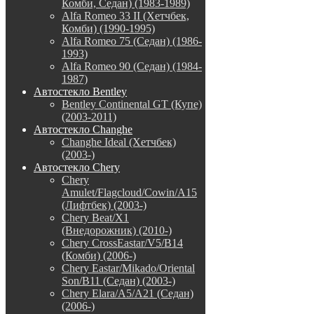
Комби, Седан) (1983-1989)
Alfa Romeo 33 II (Хетчбек,
Комби) (1990-1995)
Alfa Romeo 75 (Седан) (1986-
1993)
Alfa Romeo 90 (Седан) (1984-
1987)
Автостекло Bentley
Bentley Continental GT (Купе)
(2003-2011)
Автостекло Changhe
Changhe Ideal (Хетчбек)
(2003-)
Автостекло Chery
Chery
Amulet/Flagcloud/Cowin/A15
(Лифтбек) (2003-)
Chery Beat/X1
(Внедорожник) (2010-)
Chery CrossEastar/V5/B14
(Комби) (2006-)
Chery Eastar/Mikado/Oriental
Son/B11 (Седан) (2003-)
Chery Elara/A5/A21 (Седан)
(2006-)