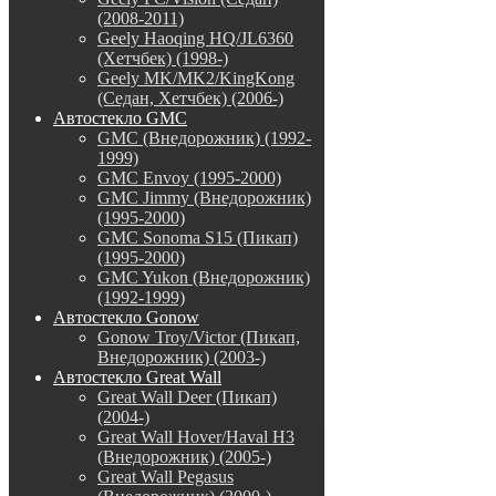
(2008-2011)
Geely Haoqing HQ/JL6360
(Хетчбек) (1998-)
Geely MK/MK2/KingKong
(Седан, Хетчбек) (2006-)
Автостекло GMC
GMC (Внедорожник) (1992-
1999)
GMC Envoy (1995-2000)
GMC Jimmy (Внедорожник)
(1995-2000)
GMC Sonoma S15 (Пикап)
(1995-2000)
GMC Yukon (Внедорожник)
(1992-1999)
Автостекло Gonow
Gonow Troy/Victor (Пикап,
Внедорожник) (2003-)
Автостекло Great Wall
Great Wall Deer (Пикап)
(2004-)
Great Wall Hover/Haval H3
(Внедорожник) (2005-)
Great Wall Pegasus