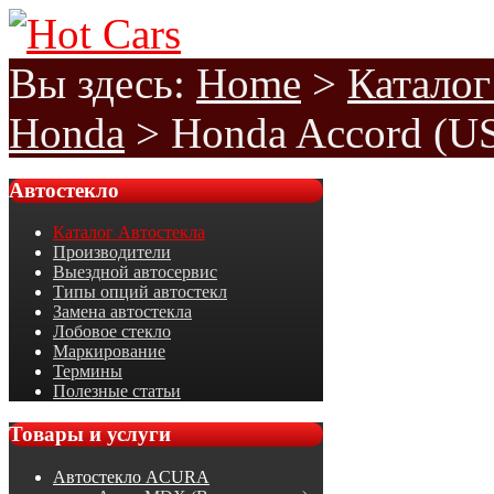
Вы здесь:
Home
>
Каталог
Honda
>
Honda Accord (US
Автостекло
Каталог Автостекла
Производители
Выездной автосервис
Типы опций автостекл
Замена автостекла
Лобовое стекло
Маркирование
Термины
Полезные статьи
Товары
и услуги
Автостекло ACURA