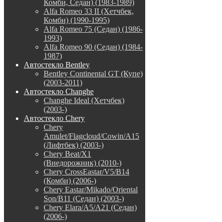
Комби, Седан) (1983-1989)
Alfa Romeo 33 II (Хетчбек,
Комби) (1990-1995)
Alfa Romeo 75 (Седан) (1986-
1993)
Alfa Romeo 90 (Седан) (1984-
1987)
Автостекло Bentley
Bentley Continental GT (Купе)
(2003-2011)
Автостекло Changhe
Changhe Ideal (Хетчбек)
(2003-)
Автостекло Chery
Chery
Amulet/Flagcloud/Cowin/A15
(Лифтбек) (2003-)
Chery Beat/X1
(Внедорожник) (2010-)
Chery CrossEastar/V5/B14
(Комби) (2006-)
Chery Eastar/Mikado/Oriental
Son/B11 (Седан) (2003-)
Chery Elara/A5/A21 (Седан)
(2006-)