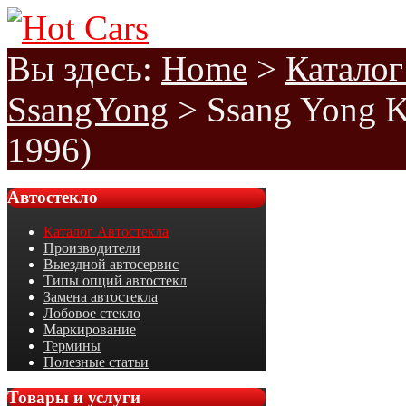
Вы здесь:
Home
>
Каталог
SsangYong
>
Ssang Yong 
1996)
Автостекло
Каталог Автостекла
Производители
Выездной автосервис
Типы опций автостекл
Замена автостекла
Лобовое стекло
Маркирование
Термины
Полезные статьи
Товары
и услуги