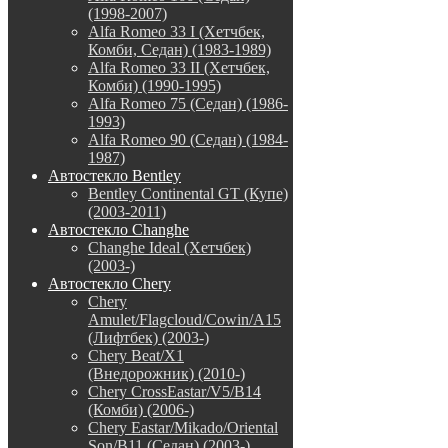
(1998-2007)
Alfa Romeo 33 I (Хетчбек,
Комби, Седан) (1983-1989)
Alfa Romeo 33 II (Хетчбек,
Комби) (1990-1995)
Alfa Romeo 75 (Седан) (1986-
1993)
Alfa Romeo 90 (Седан) (1984-
1987)
Автостекло Bentley
Bentley Continental GT (Купе)
(2003-2011)
Автостекло Changhe
Changhe Ideal (Хетчбек)
(2003-)
Автостекло Chery
Chery
Amulet/Flagcloud/Cowin/A15
(Лифтбек) (2003-)
Chery Beat/X1
(Внедорожник) (2010-)
Chery CrossEastar/V5/B14
(Комби) (2006-)
Chery Eastar/Mikado/Oriental
Son/B11 (Седан) (2003-)