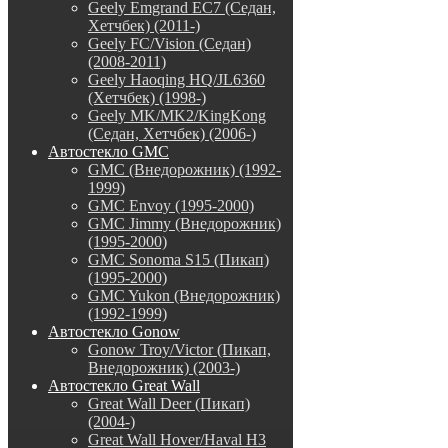
Geely Emgrand EC7 (Седан,
Хетчбек) (2011-)
Geely FC/Vision (Седан)
(2008-2011)
Geely Haoqing HQ/JL6360
(Хетчбек) (1998-)
Geely MK/MK2/KingKong
(Седан, Хетчбек) (2006-)
Автостекло GMC
GMC (Внедорожник) (1992-
1999)
GMC Envoy (1995-2000)
GMC Jimmy (Внедорожник)
(1995-2000)
GMC Sonoma S15 (Пикап)
(1995-2000)
GMC Yukon (Внедорожник)
(1992-1999)
Автостекло Gonow
Gonow Troy/Victor (Пикап,
Внедорожник) (2003-)
Автостекло Great Wall
Great Wall Deer (Пикап)
(2004-)
Great Wall Hover/Haval H3