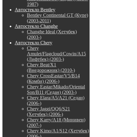
1987)
Автостекло Bentley
Bentley Continental GT (Купе)
(2003-2011)
Автостекло Changhe
Changhe Ideal (Хетчбек)
(2003-)
Автостекло Chery
Chery
Amulet/Flagcloud/Cowin/A15
(Лифтбек) (2003-)
Chery Beat/X1
(Внедорожник) (2010-)
Chery CrossEastar/V5/B14
(Комби) (2006-)
Chery Eastar/Mikado/Oriental
Son/B11 (Седан) (2003-)
Chery Elara/A5/A21 (Седан)
(2006-)
Chery Jaggi/QQ6/S21
(Хетчбек) (2006-)
Chery Karry/A18 (Минивен)
(2007-)
Chery Kimo/A1/S12 (Хетчбек)
(2006-)