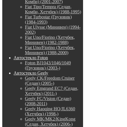
Комби) (2001-2007)
Fiat Tipo/Tempra (Седан,
Комби, Хетчбек) (1988-1995)
Fiat Turbostar (Грузовик)
(1984-1993)
Fiat Ulysse (Минивен) (1994-
2002)
Fiat Uno/Fiorino (Хетчбек,
Минивен) (1982-1988)
Fiat Uno/Fiorino (Хетчбек,
Минивен) (1988-2000)
Автостекло Foton
Foton BJ1043/1046/1049
(Грузовик) (2003-)
Автостекло Geely
Geely CK/Freedom Cruiser
(Седан) (2005-)
Geely Emgrand EC7 (Седан,
Хетчбек) (2011-)
Geely FC/Vision (Седан)
(2008-2011)
Geely Haoqing HQ/JL6360
(Хетчбек) (1998-)
Geely MK/MK2/KingKong
(Седан, Хетчбек) (2006-)