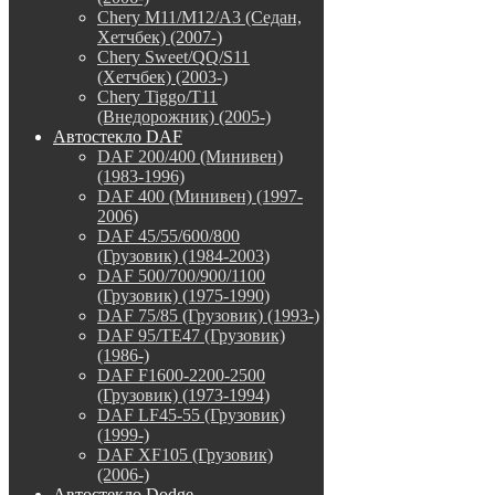
Chery M11/M12/A3 (Седан,
Хетчбек) (2007-)
Chery Sweet/QQ/S11
(Хетчбек) (2003-)
Chery Tiggo/T11
(Внедорожник) (2005-)
Автостекло DAF
DAF 200/400 (Минивен)
(1983-1996)
DAF 400 (Минивен) (1997-
2006)
DAF 45/55/600/800
(Грузовик) (1984-2003)
DAF 500/700/900/1100
(Грузовик) (1975-1990)
DAF 75/85 (Грузовик) (1993-)
DAF 95/TE47 (Грузовик)
(1986-)
DAF F1600-2200-2500
(Грузовик) (1973-1994)
DAF LF45-55 (Грузовик)
(1999-)
DAF XF105 (Грузовик)
(2006-)
Автостекло Dodge