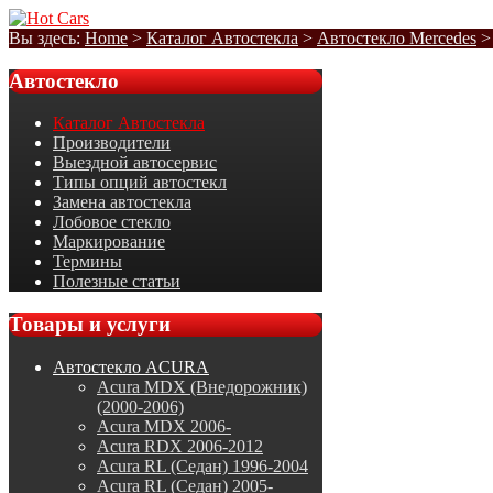
Вы здесь:
Home
>
Каталог Автостекла
>
Автостекло Mercedes
Автостекло
Каталог Автостекла
Производители
Выездной автосервис
Типы опций автостекл
Замена автостекла
Лобовое стекло
Маркирование
Термины
Полезные статьи
Товары
и услуги
Автостекло ACURA
Acura MDX (Внедорожник)
(2000-2006)
Acura MDX 2006-
Acura RDX 2006-2012
Acura RL (Седан) 1996-2004
Acura RL (Седан) 2005-