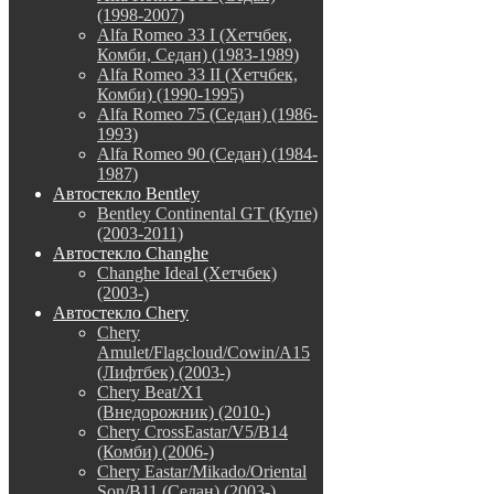
(1998-2007)
Alfa Romeo 33 I (Хетчбек,
Комби, Седан) (1983-1989)
Alfa Romeo 33 II (Хетчбек,
Комби) (1990-1995)
Alfa Romeo 75 (Седан) (1986-
1993)
Alfa Romeo 90 (Седан) (1984-
1987)
Автостекло Bentley
Bentley Continental GT (Купе)
(2003-2011)
Автостекло Changhe
Changhe Ideal (Хетчбек)
(2003-)
Автостекло Chery
Chery
Amulet/Flagcloud/Cowin/A15
(Лифтбек) (2003-)
Chery Beat/X1
(Внедорожник) (2010-)
Chery CrossEastar/V5/B14
(Комби) (2006-)
Chery Eastar/Mikado/Oriental
Son/B11 (Седан) (2003-)