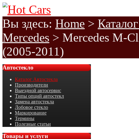
Вы здесь:
Home
>
Каталог
Mercedes
>
Mercedes M-Cl
(2005-2011)
Автостекло
Каталог Автостекла
Производители
Выездной автосервис
Типы опций автостекл
Замена автостекла
Лобовое стекло
Маркирование
Термины
Полезные статьи
Товары
и услуги