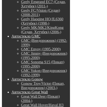
Geely Emgrand EC7 (Седан,
Хетчбек) (2011-)
Geely FC/Vision (Седан)
(2008-2011)
Geely Haoqing HQ/JL6360
(Хетчбек) (1998-)
Geely MK/MK2/KingKong
(Седан, Хетчбек) (2006-)
Автостекло GMC
GMC (Внедорожник) (1992-
1999)
GMC Envoy (1995-2000)
GMC Jimmy (Внедорожник)
(1995-2000)
GMC Sonoma S15 (Пикап)
(1995-2000)
GMC Yukon (Внедорожник)
(1992-1999)
Автостекло Gonow
Gonow Troy/Victor (Пикап,
Внедорожник) (2003-)
Автостекло Great Wall
Great Wall Deer (Пикап)
(2004-)
Great Wall Hover/Haval H3