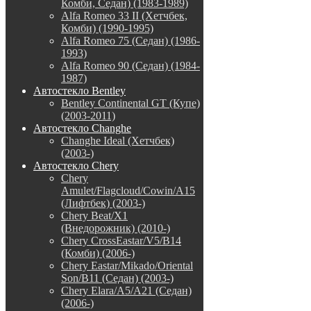
Комби, Седан) (1983-1989)
Alfa Romeo 33 II (Хетчбек,
Комби) (1990-1995)
Alfa Romeo 75 (Седан) (1986-
1993)
Alfa Romeo 90 (Седан) (1984-
1987)
Автостекло Bentley
Bentley Continental GT (Купе)
(2003-2011)
Автостекло Changhe
Changhe Ideal (Хетчбек)
(2003-)
Автостекло Chery
Chery
Amulet/Flagcloud/Cowin/A15
(Лифтбек) (2003-)
Chery Beat/X1
(Внедорожник) (2010-)
Chery CrossEastar/V5/B14
(Комби) (2006-)
Chery Eastar/Mikado/Oriental
Son/B11 (Седан) (2003-)
Chery Elara/A5/A21 (Седан)
(2006-)