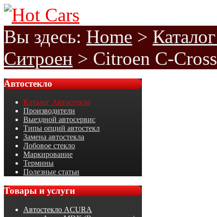
Вы здесь:
Home
>
Каталог
Ситроен
>
Citroen C-Cros
Автостекло
Каталог Автостекла
Производители
Выездной автосервис
Типы опций автостекл
Замена автостекла
Лобовое стекло
Маркирование
Термины
Полезные статьи
Товары
и услуги
Автостекло ACURA