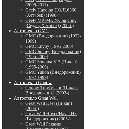
(2008-2011)
Geely Haoqing HQ/JL6360
(Хетчбек) (1998-)
Geely MK/MK2/KingKong
(Седан, Хетчбек) (2006-)
Автостекло GMC
GMC (Внедорожник) (1992-
1999)
GMC Envoy (1995-2000)
GMC Jimmy (Внедорожник)
(1995-2000)
GMC Sonoma S15 (Пикап)
(1995-2000)
GMC Yukon (Внедорожник)
(1992-1999)
Автостекло Gonow
Gonow Troy/Victor (Пикап,
Внедорожник) (2003-)
Автостекло Great Wall
Great Wall Deer (Пикап)
(2004-)
Great Wall Hover/Haval H3
(Внедорожник) (2005-)
Great Wall Pegasus