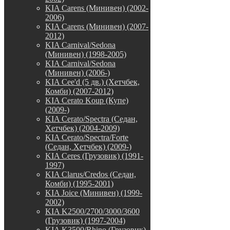
KIA Carens (Минивен) (2002-
2006)
KIA Carens (Минивен) (2007-
2012)
KIA Carnival/Sedona
(Минивен) (1998-2005)
KIA Carnival/Sedona
(Минивен) (2006-)
KIA Cee'd (5 дв.) (Хетчбек,
Комби) (2007-2012)
KIA Cerato Koup (Купе)
(2009-)
KIA Cerato/Spectra (Седан,
Хетчбек) (2004-2009)
KIA Cerato/Spectra/Forte
(Седан, Хетчбек) (2009-)
KIA Ceres (Грузовик) (1991-
1997)
KIA Clarus/Credos (Седан,
Комби) (1995-2001)
KIA Joice (Минивен) (1999-
2002)
KIA K2500/2700/3000/3600
(Грузовик) (1997-2004)
KIA K3500/Rhino (Грузовик)