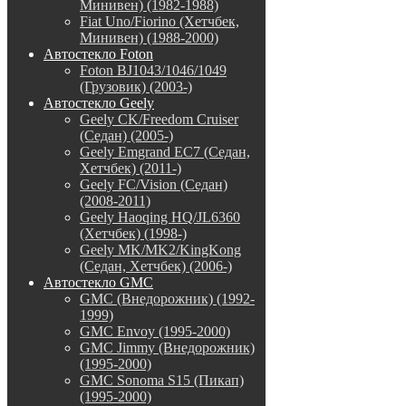
Минивен) (1982-1988)
Fiat Uno/Fiorino (Хетчбек,
Минивен) (1988-2000)
Автостекло Foton
Foton BJ1043/1046/1049
(Грузовик) (2003-)
Автостекло Geely
Geely CK/Freedom Cruiser
(Седан) (2005-)
Geely Emgrand EC7 (Седан,
Хетчбек) (2011-)
Geely FC/Vision (Седан)
(2008-2011)
Geely Haoqing HQ/JL6360
(Хетчбек) (1998-)
Geely MK/MK2/KingKong
(Седан, Хетчбек) (2006-)
Автостекло GMC
GMC (Внедорожник) (1992-
1999)
GMC Envoy (1995-2000)
GMC Jimmy (Внедорожник)
(1995-2000)
GMC Sonoma S15 (Пикап)
(1995-2000)