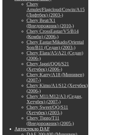
Chery
Amulet/Flagcloud/Cowin/A15
(Лифтбек) (2003-)
Chery Beat/X1
(Внедорожник) (2010-)
Chery CrossEastar/V5/B14
(Комби) (2006-)
Chery Eastar/Mikado/Oriental
Son/B11 (Седан) (2003-)
Chery Elara/A5/A21 (Седан)
(2006-)
Chery Jaggi/QQ6/S21
(Хетчбек) (2006-)
Chery Karry/A18 (Минивен)
(2007-)
Chery Kimo/A1/S12 (Хетчбек)
(2006-)
Chery M11/M12/A3 (Седан,
Хетчбек) (2007-)
Chery Sweet/QQ/S11
(Хетчбек) (2003-)
Chery Tiggo/T11
(Внедорожник) (2005-)
Автостекло DAF
DAF 200/400 (Минивен)